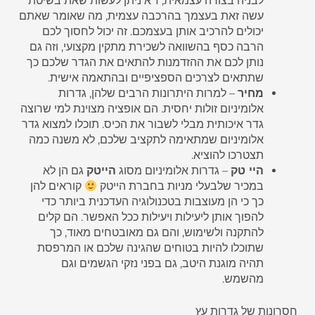
לבניה בצורה עצמאית, ז"א ניתן לעשות שאת בשיטת
עשה זאת בעצמך בהרכבה עצמית, מה שאומר שאתם
יכולים להרכיב אותן בעצמכם. זה יכול לחסוך לכם
הרבה כסף בהשוואה לשכירת מתקין מקצועי, וזה גם
נותן לכם את ההזדמנות להתאים את הגדר שלכם כך
שתתאים לצרכים הספציפיים ובהתאמה אישית.
מחיר
– למרות היתרונות הרבים שלהן, גדרות
אלומיניום זולות יחסית. הם אופציה מצוינת למי שרוצה
גדר איכותית מבלי לשבור את הכיס. תוכלו למצוא גדר
אלומיניום שמתאימה לתקציב שלכם, לא משנה כמה
תצטרכו להוציא.
היי טק
– גדרות אלומיניום מסוג
הייטק
גם הן לא
במכיר שלבעלי מניות בחברת הייטק
קוראים להן
כך כי הן מעוצבות בטכנולוגיה העדכנית ביותר כדי
להפוך אותן ליעילות ויעילות ככל האפשר. הם קלים
להתקנה ולשימוש, והם גם מאובטחים מאוד, כך
שתוכלו להיות בטוחים שהגינה שלכם או המרפסת
תהיה מוגנת היטב, גם בפני נזקי הגשמים וגם
מהשמש.
חסרונות של גדרות עץ