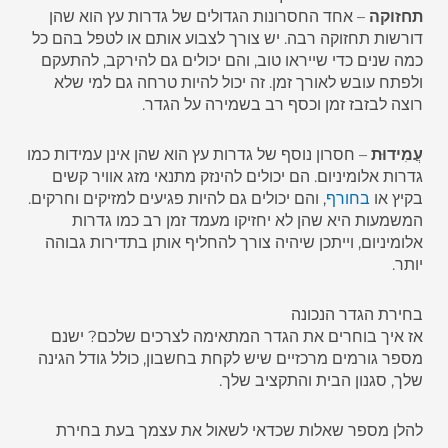
תחזוקה
– אחד החסרונות הגדולים של גדרות עץ הוא שהן
דורשות תחזוקה רבה. יש צורך לצבוע אותם או לטפל בהם כל
כמה שנים כדי שייראו טוב, והם יכולים גם להירקב, להתעקם
ולפתח עובש לאורך זמן. זה יכול להיות טרחה גם למי שלא
רוצה לבזבז זמן וכסף רב בשמירה על הגדר.
עֲמִידוּת
– חסרון נוסף של גדרות עץ הוא שהן אינן עמידות כמו
גדרות אלומיניום. הם יכולים להינזק מתנאי מזג אוויר קשים
בקיץ או
בחורף
, והם יכולים גם להיות פגיעים למזיקים וחרקים.
המשמעות היא שהן לא יחזיקו מעמד זמן רב כמו גדרות
אלומיניום, וייתכן שיהיה צורך להחליף אותן בתדירות גבוהה
יותר.
בחירת הגדר הנכונה
אז איך בוחרים את הגדר המתאימה לצרכים שלכם? ישנם
מספר גורמים מרכזיים שיש לקחת בחשבון, כולל גודל הגינה
שלך, סגנון הבית והתקציב שלך.
להלן מספר שאלות שכדאי לשאול את עצמך בעת בחירת