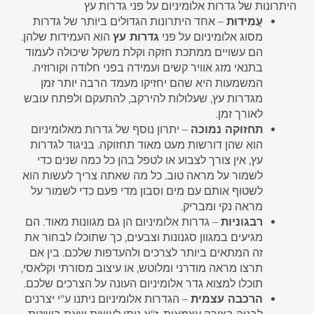
היתרונות של גדרות אלומיניום על פני גדרות עץ
עֲמִידוּת
– אחד היתרונות הגדולים ביותר של גדרות
מסוג אלומיניום על פני
גדרות עץ
הוא העמידות שלהן.
הם עשויים ממתכת חזקה וקלת משקל שיכולה לעמוד
בתנאי מזג אוויר קשים ועמידה בפני חלודה וקורוזיה.
המשמעות היא שהם יחזיקו מעמד הרבה יותר זמן
מגדרות עץ, שעלולות להירקב, להתעקם ולפתח עובש
לאורך זמן.
תחזוקה נמוכה
– יתרון נוסף של גדרות מאלומיניום
הוא שהן דורשות מעט מאוד תחזוקה. בניגוד לגדרות
עץ, אין צורך לצבוע או לטפל בהן כל כמה שנים כדי
לשמור על מראה טוב. כל מה שאתה צריך לעשות הוא
לשטוף אותם עם מים וסבון מדי פעם כדי לשמור על
מראה נקי ומבריק.
רבגוניות
– גדרות אלומיניום הן גם מגוונות מאוד. הם
מגיעים במגוון סגנונות וצבעים, כך שתוכלו לבחור את
זה המתאים ביותר לצרכים ולהעדפות שלכם. בין אם
תרצו מראה מודרני ומלוטש, או עיצוב מסורתי וקלאסי,
תוכלו למצוא גדר אלומיניום העונה על הצרכים שלכם.
הרכבה עצמית
– הגדרות אלומיניום ניתנו ע"י יצרנים