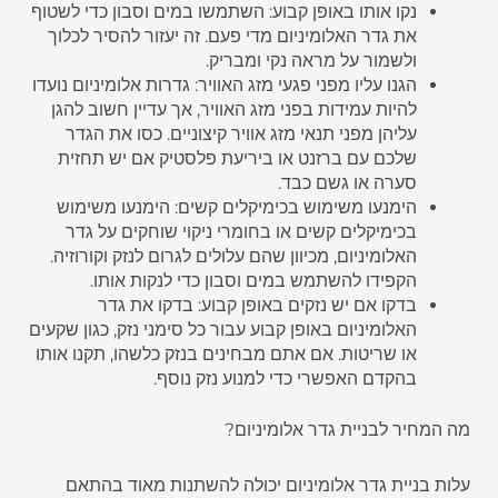
נקו אותו באופן קבוע: השתמשו במים וסבון כדי לשטוף
את גדר האלומיניום מדי פעם. זה יעזור להסיר לכלוך
ולשמור על מראה נקי ומבריק.
הגנו עליו מפני פגעי מזג האוויר: גדרות אלומיניום נועדו
להיות עמידות בפני מזג האוויר, אך עדיין חשוב להגן
עליהן מפני תנאי מזג אוויר קיצוניים. כסו את הגדר
שלכם עם ברזנט או ביריעת פלסטיק אם יש תחזית
סערה או גשם כבד.
הימנעו משימוש בכימיקלים קשים: הימנעו משימוש
בכימיקלים קשים או בחומרי ניקוי שוחקים על גדר
האלומיניום, מכיוון שהם עלולים לגרום לנזק וקורוזיה.
הקפידו להשתמש במים וסבון כדי לנקות אותו.
בדקו אם יש נזקים באופן קבוע: בדקו את גדר
האלומיניום באופן קבוע עבור כל סימני נזק, כגון שקעים
או שריטות. אם אתם מבחינים בנזק כלשהו, תקנו אותו
בהקדם האפשרי כדי למנוע נזק נוסף.
מה המחיר לבניית גדר אלומיניום?
עלות בניית גדר אלומיניום יכולה להשתנות מאוד בהתאם